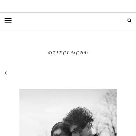
M
e
n
u
DZIECI MCHU